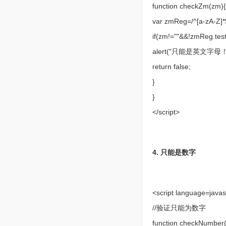
function checkZm(zm)
var zmReg=/^[a-zA-Z]*
if(zm!=""&&!zmReg.tes
alert("只能是英文字母！"
return false;
}
}
</script>
4. 只能是数字
<script language=javas
//验证只能为数字
function checkNumber(