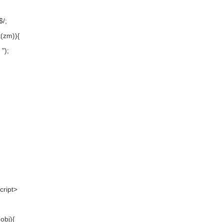
{
$/;
t(zm)){
);
cript>
obj){