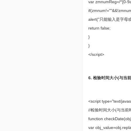
var zmnumReg=/^[0-9a
if(zmnum!=""&&!zmnu
alert("只能输入是字母
return false;
}
}
</script>
6. 检验时间大小(与当
<script type="text/javas
//检验时间大小(与当前
function checkDate(obj
var obj_value=obj.