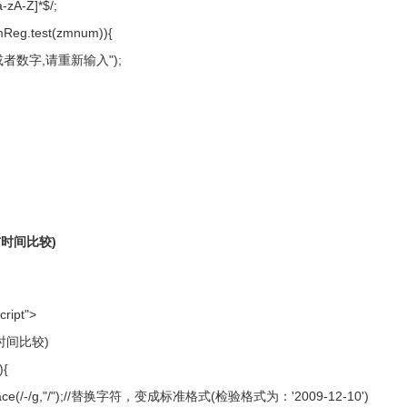
-zA-Z]*$/;
mReg.test(zmnum)){
或者数字,请重新输入");
前时间比较)
cript">
时间比较)
){
replace(/-/g,"/");//替换字符，变成标准格式(检验格式为：'2009-12-10')