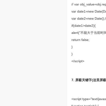
// var obj_value=o
var date1=new Date(Da
var date2=new Dat
if(date1>date2){
alert("不能大于当前时间
return false;
}
}
</script>
7. 屏蔽关键字(这里屏蔽**
<script type="text/javas