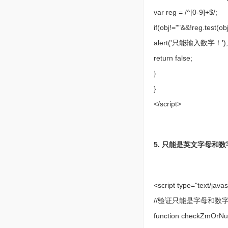
var reg = /^[0-9]+$/;
if(obj!=""&&!reg.test(ob
alert('只能输入数字！')
return false;
}
}
</script>
5. 只能是英文字母和
<script type="text/javas
//验证只能是字母和数
function checkZmOr