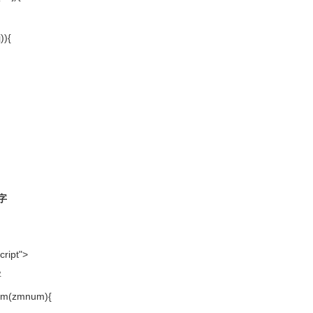
j)){
;
数字
cript">
字
Num(zmnum){