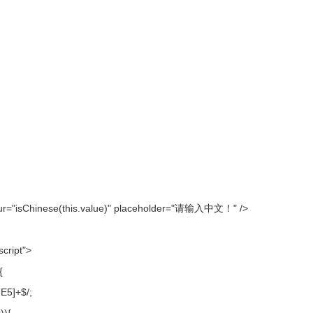
blur="isChinese(this.value)" placeholder="请输入中文！" />
script">
){
FE5]+$/;