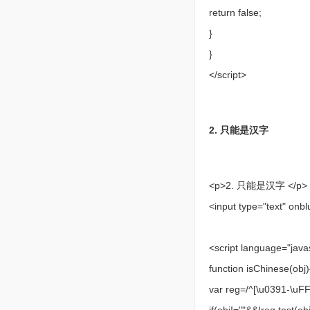
return false;
}
}
</script>
2. 只能是汉字
<p>2. 只能是汉字 </p>
<input type="text" on
<script language="java
function isChinese(obj
var reg=/^[\u0391-\uF