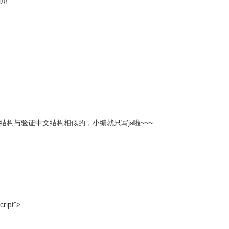
j)){
的结构与验证中文结构相似的，小编就只写js啦~~~
cript">