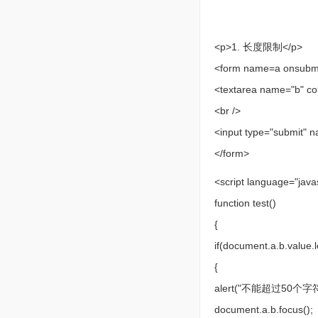
<p>1. 长度限制</p>
<form name=a onsubmit
<textarea name="b" 
<br />
<input type="submit" 
</form>
<script language="java
function test()
{
if(document.a.b.value
{
alert("不能超过50个字
document.a.b.focus();