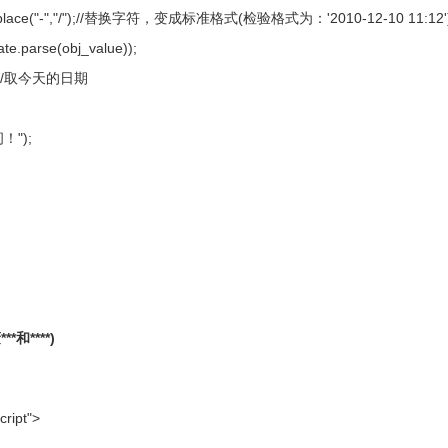
bj.replace("-","/");//替换字符，变成标准格式(检验格式为：'2010-12-10 11:12
te.parse(obj_value));
e();//取今天的日期
！");
*和****)
cript">