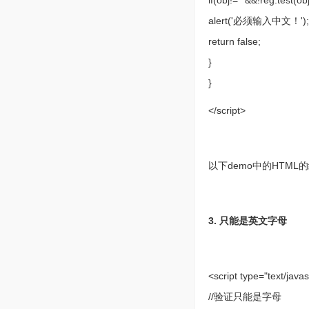
if(obj!=""&&!reg.test(ob
alert('必须输入中文！');
return false;
}
}
</script>
以下demo中的HTML
3. 只能是英文字母
<script type="text/javas
//验证只能是字母