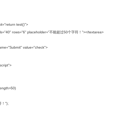
="return test()">
cols="40" rows="6" placeholder="不能超过50个字符！"></textarea>
name="Submit" value="check">
script">
.length>50)
符！");