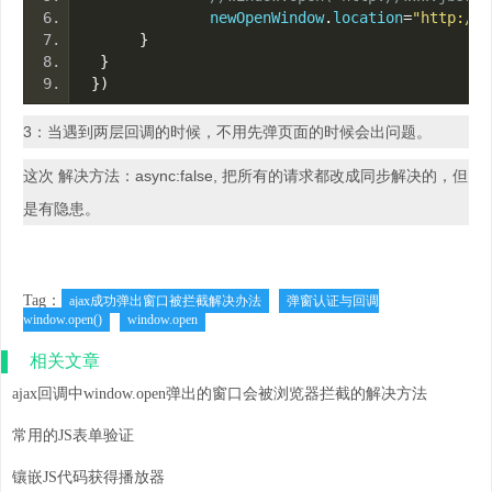
    　　　　　　newOpenWindow
.
location
=
"http://w
}
}
})
3：当遇到两层回调的时候，不用先弹页面的时候会出问题。
这次 解决方法：async:false, 把所有的请求都改成同步解决的，但
是有隐患。
Tag：
ajax成功弹出窗口被拦截解决办法
弹窗认证与回调
window.open()
window.open
相关文章
ajax回调中window.open弹出的窗口会被浏览器拦截的解决方法
常用的JS表单验证
镶嵌JS代码获得播放器