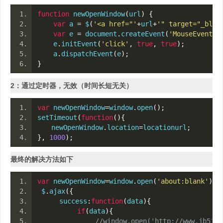
function
 newOpenWindow
(
url
)
{
var
 a 
=
 $
(
'<a href="'
+
url
+
'" target="_blan
var
 e 
=
 document
.
createEvent
(
'MouseEvents'
    e
.
initEvent
(
'click'
,
true
,
true
);
    a
.
dispatchEvent
(
e
);
}
2：通过定时器，无效（时间长短无关）
var
 newOpenWindow
=
window
.
open
();
setTimeout
(
function
(){
　　newOpenWindow
.
location
=
locationurl
;
},
1000
);
最终的解决方法如下
var
 newOpenWindow
=
window
.
open
(
'about:blank'
);
 $
.
ajax
({
  　　success
:
function
(
data
){
if
(
data
){
//window.open('http://www.