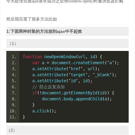
今天处理页面ajax请求成功之后用window.open()时被浏览器拦截
然后我百度了很多方法比如
1:下面两种封装的方法放到ajax中不起效
（1）
function
 newOpenWindow
(
url
,
 id
)
{
var
 a 
=
 document
.
createElement
(‘
a
‘);
    a
.
setAttribute
(‘
href
‘,
 url
);
    a
.
setAttribute
(‘
target
‘,
‘
_blank
‘);
    a
.
setAttribute
(‘
id
‘,
 id
);
// 防止反复添加 
if
(!
document
.
getElementById
(
id
))
{
        document
.
body
.
appendChild
(
a
);
}
    a
.
click
();
}
（2）