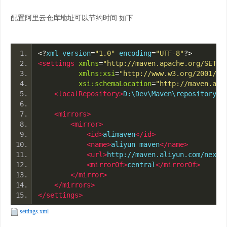
配置阿里云仓库地址可以节约时间 如下
<?
xml version
=
"1.0"
 encoding
=
"UTF-8"
?>
<settings
xmlns
=
"http://maven.apache.org/SETTI
xmlns:xsi
=
"http://www.w3.org/2001/XM
xsi:schemaLocation
=
"http://maven.apa
<localRepository>
D:\Dev\Maven\repository
</
<mirrors>
<mirror>
<id>
alimaven
</id>
<name>
aliyun maven
</name>
<url>
http://maven.aliyun.com/nexus
<mirrorOf>
central
</mirrorOf>
</mirror>
</mirrors>
</settings>
settings.xml