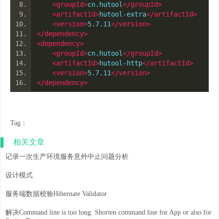
<groupId>
cn.hutool
</groupId>
<artifactId>
hutool-extra
</artifactId>
<version>
5.7.11
</version>
</dependency>
<dependency>
<groupId>
cn.hutool
</groupId>
<artifactId>
hutool-http
</artifactId>
<version>
5.7.11
</version>
</dependency>
Tag：
相关文章
记录一次生产环境服务意外中止问题分析
设计模式
服务端数据校验Hibernate Validator
解决Command line is too long. Shorten command line for App or also for