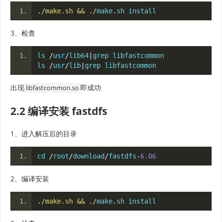
.
/make.sh && ./
make
.
sh install
3、检查
ls 
/
usr
/
lib64
|
grep libfastcommon
ls 
/
usr
/
lib
|
grep libfastcommon
出现
即成功
libfastcommon.so
2.2 编译安装 fastdfs
1、进入解压后的目录
cd 
/
root
/
download
/
fastdfs
-
6.06
2、编译安装
.
/make.sh && ./
make
.
sh install