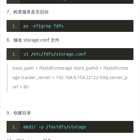
7、检查服务是否启动
ps 
-
ef
|
grep fdfs
8、修改 storage.conf 文件
vi 
/
etc
/
fdfs
/
storage
.
conf
base_path = /fastdfs/storage store_path0 = /fastdfs/stor
age
tracker_server = 192.168.0.154:22122
http.server_p
ort = 80
9、创建目录
mkdir 
-
p 
/
fastdfs
/
storage