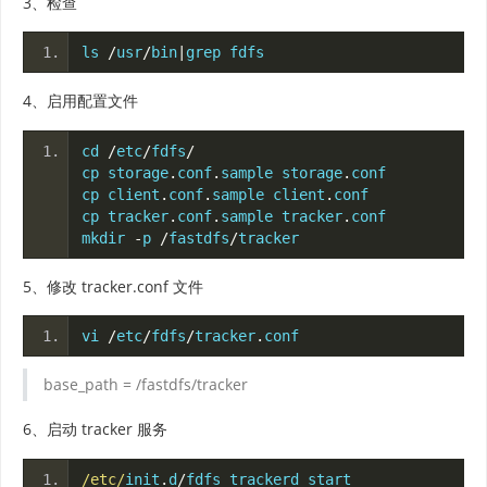
3、检查
ls 
/
usr
/
bin
|
grep fdfs
4、启用配置文件
cd 
/
etc
/
fdfs
/
cp storage
.
conf
.
sample storage
.
conf
cp client
.
conf
.
sample client
.
conf
cp tracker
.
conf
.
sample tracker
.
conf
mkdir 
-
p 
/
fastdfs
/
tracker
5、修改 tracker.conf 文件
vi 
/
etc
/
fdfs
/
tracker
.
conf
base_path = /fastdfs/tracker
6、启动 tracker 服务
/etc/
init
.
d
/
fdfs_trackerd start