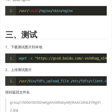
/usr/
local
/
nginx
/
sbin
/
nginx
三、测试
1、下载测试图片到本地
wget 
-
c 
"https://gss0.baidu.com/-vo3dSag_xI4kh
2、上传测试图片
/usr/
bin
/
fdfs_upload_file 
/
etc
/
fdfs
/
client
.
con
得到返回文件名
group1/M00/00/00/wKgAml4RxbyARj9lAACxR4LEYRg91
2.jpg