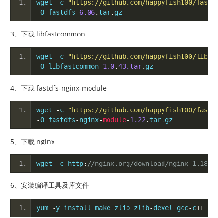
wget 
-
c 
"https://github.com/happyfish100/fastd
-
O fastdfs
-
6.06
.
tar
.
gz
3、下载 libfastcommon
wget 
-
c 
"https://github.com/happyfish100/libfa
-
O libfastcommon
-
1.0
.
43.tar
.
gz
4、下载 fastdfs-nginx-module
wget 
-
c 
"https://github.com/happyfish100/fastd
-
O fastdfs
-
nginx
-
module
-
1.22
.
tar
.
gz
5、下载 nginx
wget 
-
c http
:
//nginx.org/download/nginx-1.18.0
6、安装编译工具及库文件
yum 
-
y install make zlib zlib
-
devel gcc
-
c
++
 li