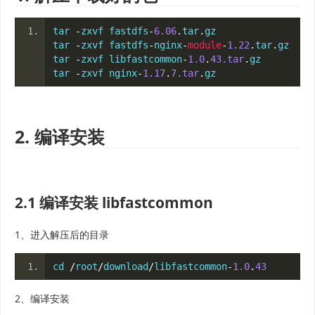
tar 
-
zxvf fastdfs
-
6.06
.
tar
.
gz
tar 
-
zxvf fastdfs
-
nginx
-
module
-
1.22
.
tar
.
gz
tar 
-
zxvf libfastcommon
-
1.0
.
43.tar
.
gz
tar 
-
zxvf nginx
-
1.17
.
7.tar
.
gz
2. 编译安装
2.1 编译安装 libfastcommon
1、进入解压后的目录
cd 
/
root
/
download
/
libfastcommon
-
1.0
.
43
2、编译安装