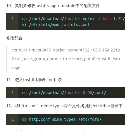
10、复制并修改fastdfs-ngin-module中的配置文件
cp 
/
root
/
download
/
fastdfs
-
nginx
-
module
-
1.22
/
sr
vi 
/
etc
/
fdfs
/
mod_fastdfs
.
conf
修改配置
connect_timeout=10
tracker_server=192.168.0.154:2212
2
url_have_group_name = true
store_path0=/fastdfs/sto
rage
11、进入fastdfd源码conf目录
cd 
/
root
/
download
/
fastdfs
-
6.06
/
conf
/
12、将http.conf，mime.types两个文件拷贝到/etc/fdfs/目录下
cp http
.
conf mime
.
types 
/
etc
/
fdfs
/