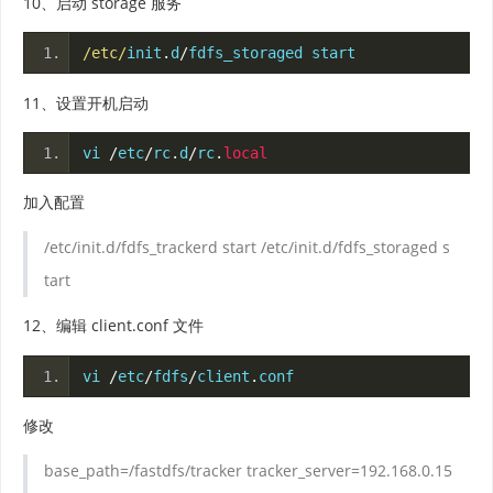
10、启动 storage 服务
/etc/
init
.
d
/
fdfs_storaged start
11、设置开机启动
vi 
/
etc
/
rc
.
d
/
rc
.
local
加入配置
/etc/init.d/fdfs_trackerd start
/etc/init.d/fdfs_storaged s
tart
12、编辑 client.conf 文件
vi 
/
etc
/
fdfs
/
client
.
conf
修改
base_path=/fastdfs/tracker
tracker_server=192.168.0.15