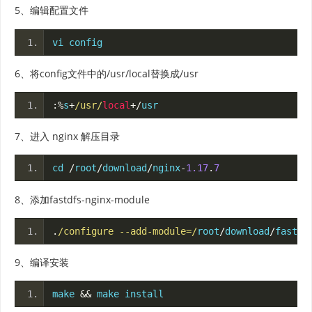
5、编辑配置文件
vi config
6、将config文件中的/usr/local替换成/usr
:%
s
+
/usr/
local
+/
usr
7、进入 nginx 解压目录
cd 
/
root
/
download
/
nginx
-
1.17
.
7
8、添加fastdfs-nginx-module
.
/configure --add-module=/
root
/
download
/
fastdf
9、编译安装
make 
&&
 make install